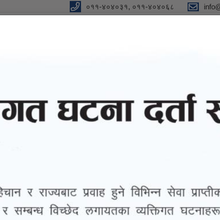
०११-४०४०३१, ०११-४०४०६८
info
न"
विधुतीय शुसासन सेवा
सूचना तथा जानकारी
ग्यालरी
तथ्याङ्