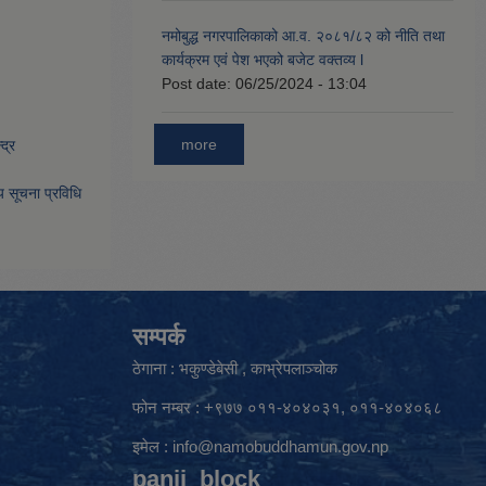
नमोबुद्ध नगरपालिकाको आ‍.व. २०८१/८२ को नीति तथा
कार्यक्रम एवं पेश भएको बजेट वक्तव्य l
Post date:
06/25/2024 - 13:04
more
द्र
िय सूचना प्रविधि
सम्पर्क
ठेगाना : भकुण्डेबेसी , काभ्रेपलाञ्चोक
फोन नम्बर : +९७७ ०११-४०४०३१, ०११-४०४०६८
इमेल :
info@namobuddhamun.gov.np
panji_block