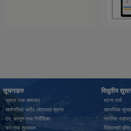
सूचनाहरु
विधुतीय शुस
सूचना तथा समाचार
घटना दर्ता
सार्वजनिक खरीद /बोलपत्र सूचना
सामाजिक सुरक्ष
एन, कानुन तथा निर्देशिका
नागरिक वडापत्
कर तथा शुल्कहरु
निवेदनको ढाँचा