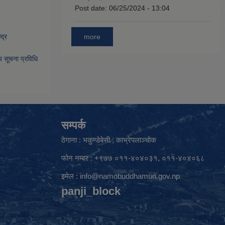
Post date:
06/25/2024 - 13:04
more
द्र
िय सूचना प्रविधि
सम्पर्क
ठेगाना : भकुण्डेबेसी , काभ्रेपलाञ्चोक
फोन नम्बर : +९७७ ०११-४०४०३१, ०११-४०४०६८
इमेल :
info@namobuddhamun.gov.np
panji_block