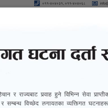
०११-४०४०३१, ०११-४०४०६८
info
न"
विधुतीय शुसासन सेवा
सूचना तथा जानकारी
ग्यालरी
तथ्याङ्