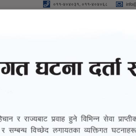
०११-४०४०३१, ०११-४०४०६८
info
न"
विधुतीय शुसासन सेवा
सूचना तथा जानकारी
ग्यालरी
तथ्याङ्
धी सूचना (नगर प्रहरी)