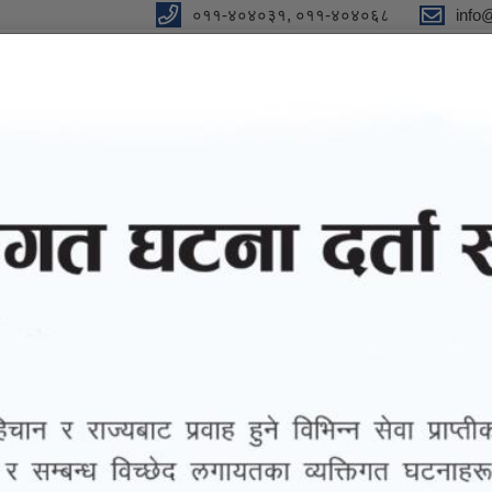
०११-४०४०३१, ०११-४०४०६८
info
न"
विधुतीय शुसासन सेवा
सूचना तथा जानकारी
ग्यालरी
तथ्याङ्
धी सूचना !!!