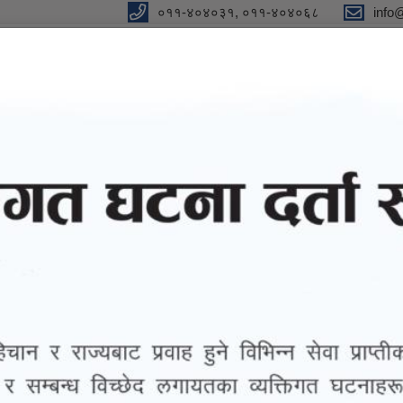
०११-४०४०३१, ०११-४०४०६८
info
न"
विधुतीय शुसासन सेवा
सूचना तथा जानकारी
ग्यालरी
तथ्याङ्