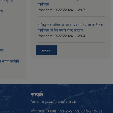
लय - गुनासो
कार्यक्रम l
Post date:
06/25/2024 - 13:07
भाग
नमोबुद्ध नगरपालिकाको आ‍.व. २०८१/८२ को नीति तथा
कार्यक्रम एवं पेश भएको बजेट वक्तव्य l
Post date:
06/25/2024 - 13:04
more
द्र
िय सूचना प्रविधि
सम्पर्क
ठेगाना : भकुण्डेबेसी , काभ्रेपलाञ्चोक
फोन नम्बर : +९७७ ०११-४०४०३१, ०११-४०४०६८