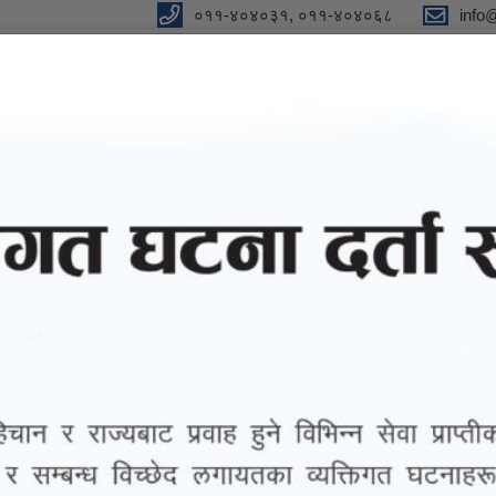
०११-४०४०३१, ०११-४०४०६८
info
न"
विधुतीय शुसासन सेवा
सूचना तथा जानकारी
ग्यालरी
तथ्याङ्