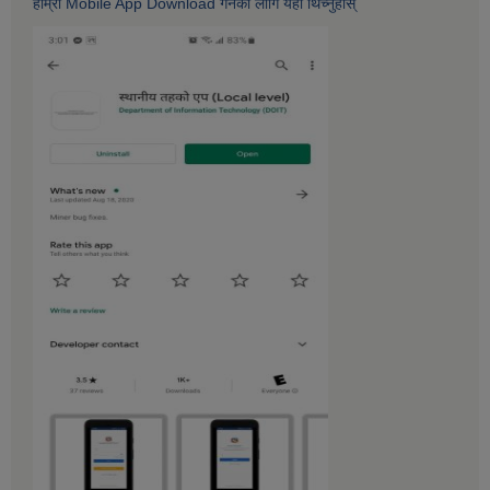
हाम्राे Mobile App Download गर्नकाे लागि यहाँ थिच्नुहोस्‌