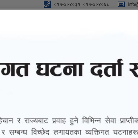
०११-४०४०३१, ०११-४०४०६८
info
न"
विधुतीय शुसासन सेवा
सूचना तथा जानकारी
ग्यालरी
तथ्याङ्