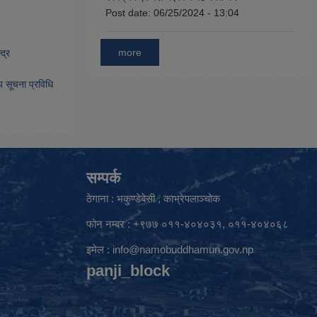
Post date:
06/25/2024 - 13:04
more
द्र
िय सूचना प्रविधि
सम्पर्क
ठेगाना : भकुण्डेबेसी , काभ्रेपलाञ्चोक
फोन नम्बर : +९७७ ०११-४०४०३१, ०११-४०४०६८
इमेल :
info@namobuddhamun.gov.np
panji_block