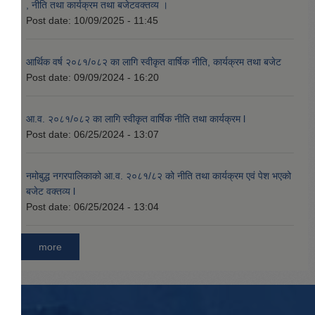
, नीति तथा कार्यक्रम तथा बजेटवक्तव्य ।
Post date:
10/09/2025 - 11:45
आर्थिक वर्ष २०८१/०८२ का लागि स्वीकृत वार्षिक नीति, कार्यक्रम तथा बजेट
Post date:
09/09/2024 - 16:20
आ.व. २०८१/०८२ का लागि स्वीकृत वार्षिक नीति तथा कार्यक्रम l
Post date:
06/25/2024 - 13:07
नमोबुद्ध नगरपालिकाको आ‍.व. २०८१/८२ को नीति तथा कार्यक्रम एवं पेश भएको
बजेट वक्तव्य l
Post date:
06/25/2024 - 13:04
more