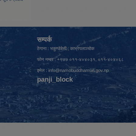
सम्पर्क
ठेगाना : भकुण्डेबेसी , काभ्रेपलाञ्चोक
फोन नम्बर : +९७७ ०११-४०४०३१, ०११-४०४०६८
इमेल :
info@namobuddhamun.gov.np
panji_block