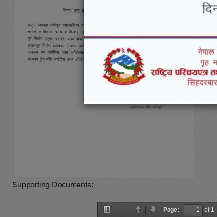
Supporting Documents:
Page:
of 1