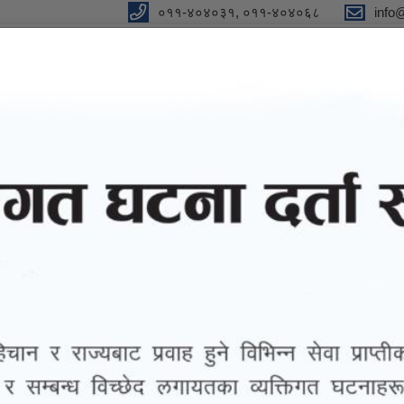
०११-४०४०३१, ०११-४०४०६८
info
न"
विधुतीय शुसासन सेवा
सूचना तथा जानकारी
ग्यालरी
तथ्याङ्