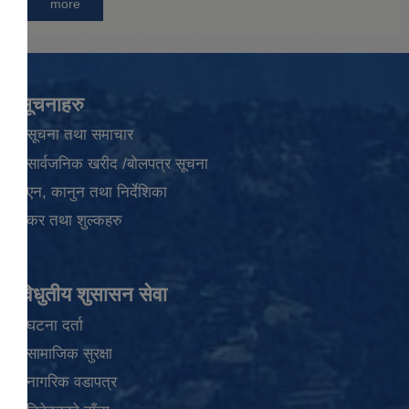
more
ूचनाहरु
सूचना तथा समाचार
सार्वजनिक खरीद /बोलपत्र सूचना
एन, कानुन तथा निर्देशिका
कर तथा शुल्कहरु
िधुतीय शुसासन सेवा
घटना दर्ता
सामाजिक सुरक्षा
नागरिक वडापत्र