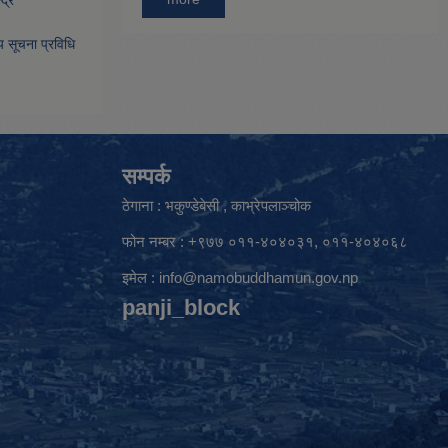
िय सूचना प्रविधि
सम्पर्क
ठेगाना : भकुण्डेबेसी , काभ्रेपलाञ्चोक
फोन नम्बर : +९७७ ०११-४०४०३१, ०११-४०४०६८
इमेल :
info@namobuddhamun.gov.np
panji_block