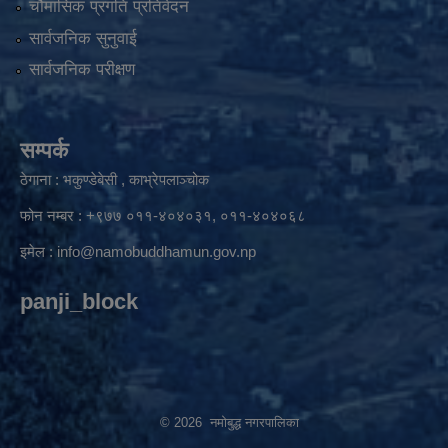
चौमासिक प्रगति प्रतिवेदन
सार्वजनिक सुनुवाई
सार्वजनिक परीक्षण
सम्पर्क
ठेगाना : भकुण्डेबेसी , काभ्रेपलाञ्चोक
फोन नम्बर : +९७७ ०११-४०४०३१, ०११-४०४०६८
इमेल :
info@namobuddhamun.gov.np
panji_block
© 2026 नमोबुद्ध नगरपालिका