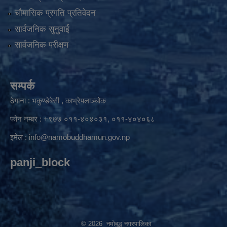
चौमासिक प्रगति प्रतिवेदन
सार्वजनिक सुनुवाई
सार्वजनिक परीक्षण
सम्पर्क
ठेगाना : भकुण्डेबेसी , काभ्रेपलाञ्चोक
फोन नम्बर : +९७७ ०११-४०४०३१, ०११-४०४०६८
इमेल :
info@namobuddhamun.gov.np
panji_block
© 2026 नमोबुद्ध नगरपालिका