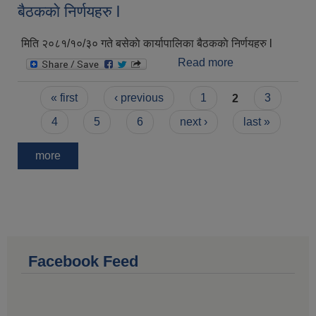
बैठककाे निर्णयहरु l
मिति २०८१/१०/३० गते बसेकाे कार्यापालिका बैठककाे निर्णयहरु l
Read more
about मिति
२०८१/१०/३० गते
Pages
बसेकाे कार्यापालिका
« first
‹ previous
1
2
3
बैठककाे निर्णयहरु l
4
5
6
next ›
last »
more
Facebook Feed