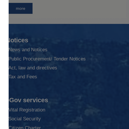
more
Notices
News and Notices
Public Procurement/ Tender Notices
Act, law and directives
Tax and Fees
eGov services
Vital Registration
Social Security
Citizen Charter