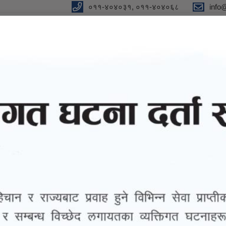
०११-४०४०३१, ०११-४०४०६८
info
y
 Our Strong Campaign"
eports
eGov services
Notices and Information