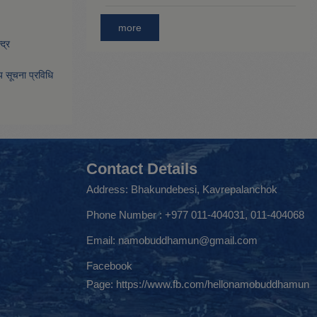
more
द्र
िय सूचना प्रविधि
Contact Details
Address: Bhakundebesi, Kavrepalanchok
Phone Number : +977 011-404031, 011-404068
Email:
namobuddhamun@gmail.com
Facebook
Page:
https://www.fb.com/hellonamobuddhamun