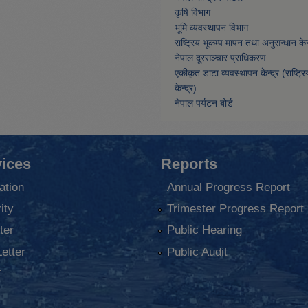
कृषि विभाग
भूमि व्यवस्थापन विभाग
राष्ट्रिय भूकम्प मापन तथा अनुसन्धान केन्
नेपाल दूरसञ्चार प्राधिकरण
एकीकृत डाटा व्यवस्थापन केन्द्र (राष्ट्र
केन्द्र)
नेपाल पर्यटन बोर्ड
ices
Reports
ation
Annual Progress Report
ity
Trimester Progress Report
ter
Public Hearing
Letter
Public Audit
ा