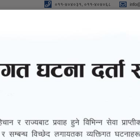
०११-४०४०३१, ०११-४०४०६८
info
y
 Our Strong Campaign"
eports
eGov services
Notices and Information
atiya Dapcha Sadak & Shyampati Kurugaun Wada Karyalaya Hudai Bhalu
ubarichaur Tallohatiya Dapcha Sadak & Shya
richaur Tallohatiya Dapcha Sadak
Wada Karyalaya Hudai Bhalukharka Jodne Sadak)