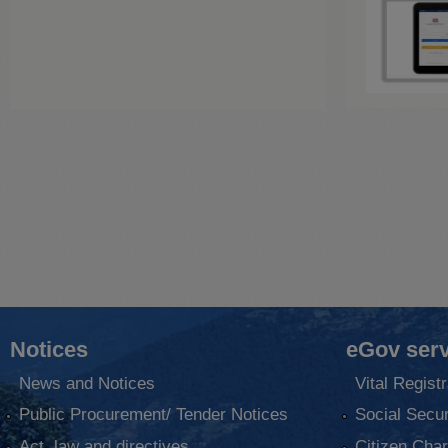
Notices
eGov serv
News and Notices
Vital Registr
Public Procurement/ Tender Notices
Social Secur
Act, law and directives
Citizen Char