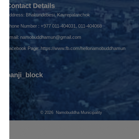
Contact Details
ddress: Bhakundebesi, Kavrepalanchok
hone Number : +977 011-404031, 011-404068
mail:
namobuddhamun@gmail.com
acebook Page:
https://www.fb.com/hellonamobuddhamun
panji_block
© 2026 Namobuddha Municipality