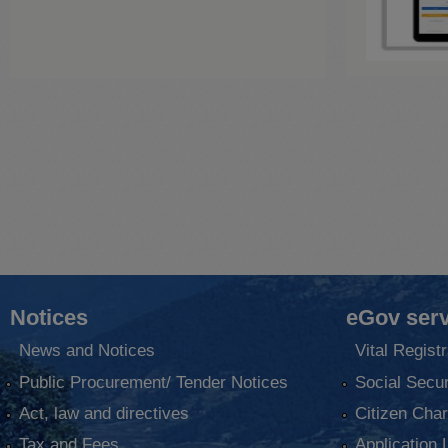
Notices
eGov serv
News and Notices
Vital Registr
Public Procurement/ Tender Notices
Social Secur
Act, law and directives
Citizen Char
Tax and Fees
Application 