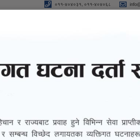
०११-४०४०३१, ०११-४०४०६८
info
y
 Our Strong Campaign"
eports
eGov services
Notices and Information