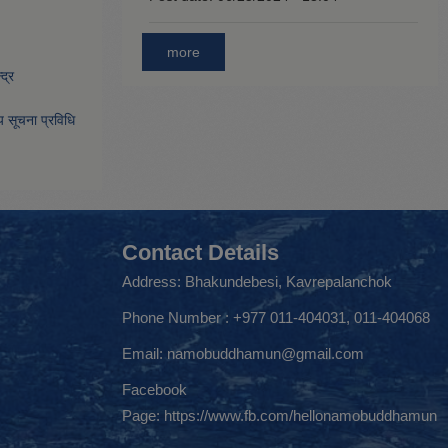
more
द्र
िय सूचना प्रविधि
Contact Details
Address: Bhakundebesi, Kavrepalanchok
Phone Number : +977 011-404031, 011-404068
Email:
namobuddhamun@gmail.com
Facebook
Page:
https://www.fb.com/hellonamobuddhamun