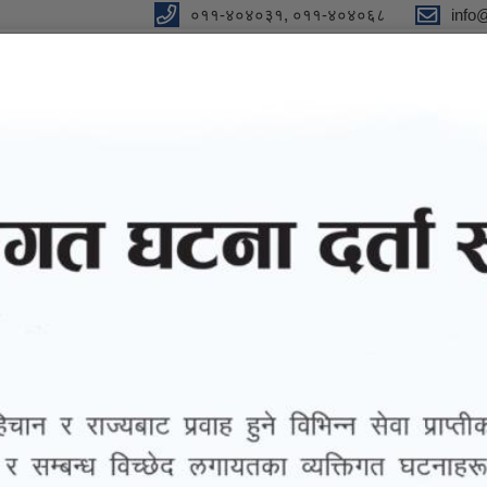
०११-४०४०३१, ०११-४०४०६८
info
y
 Our Strong Campaign"
eports
eGov services
Notices and Information