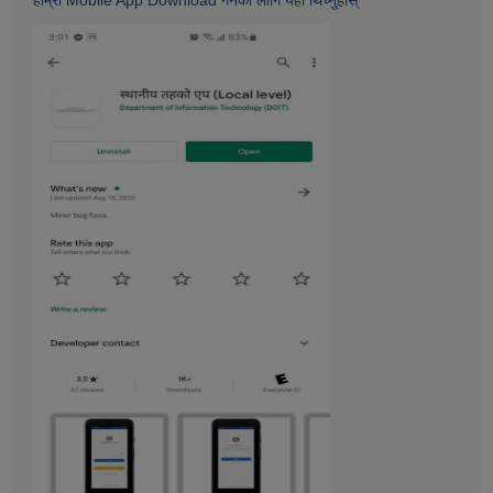
हाम्राे Mobile App Download गर्नकाे लागि यहाँ थिच्नुहोस्‌