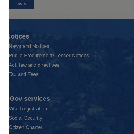
more
Notices
News and Notices
Public Procurement/ Tender Notices
Act, law and directives
Tax and Fees
eGov services
Vital Registration
Social Security
Citizen Charter