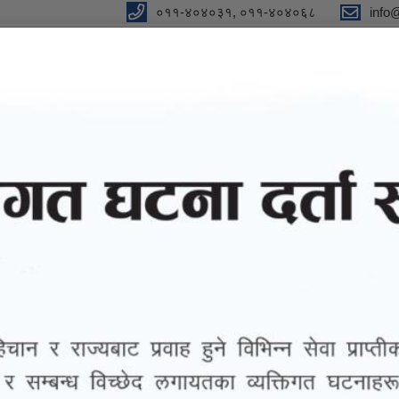
०११-४०४०३१, ०११-४०४०६८
info
y
 Our Strong Campaign"
eports
eGov services
Notices and Information
गाउने सम्बन्धी सूचना