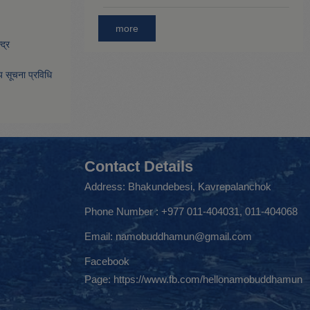
more
द्र
िय सूचना प्रविधि
Contact Details
Address: Bhakundebesi, Kavrepalanchok
Phone Number : +977 011-404031, 011-404068
Email:
namobuddhamun@gmail.com
Facebook
Page:
https://www.fb.com/hellonamobuddhamun