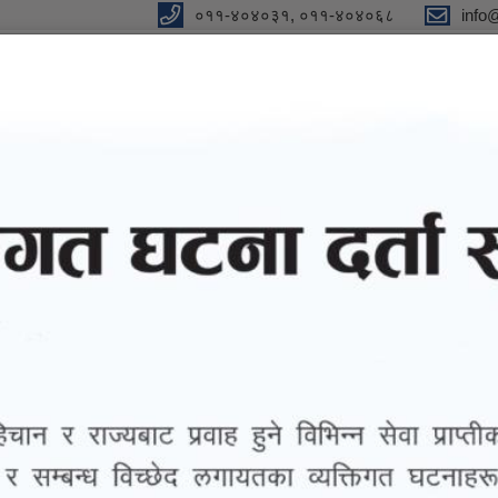
०११-४०४०३१, ०११-४०४०६८
info
y
 Our Strong Campaign"
eports
eGov services
Notices and Information
न्धी सूचना
ैता गर्न आउने सम्बन्धी सूचना