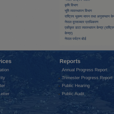
कृषि विभाग
भूमि व्यवस्थापन विभाग
राष्ट्रिय भूकम्प मापन तथा अनुसन्धान केन्
नेपाल दूरसञ्चार प्राधिकरण
एकीकृत डाटा व्यवस्थापन केन्द्र (राष्ट्र
केन्द्र)
नेपाल पर्यटन बोर्ड
ices
Reports
ation
Annual Progress Report
ity
Trimester Progress Report
ter
Public Hearing
Letter
Public Audit
ा