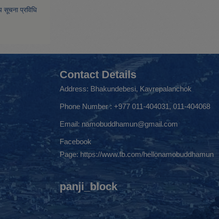
िय सूचना प्रविधि
Contact Details
Address: Bhakundebesi, Kavrepalanchok
Phone Number : +977 011-404031, 011-404068
Email:
namobuddhamun@gmail.com
Facebook
Page:
https://www.fb.com/hellonamobuddhamun
panji_block