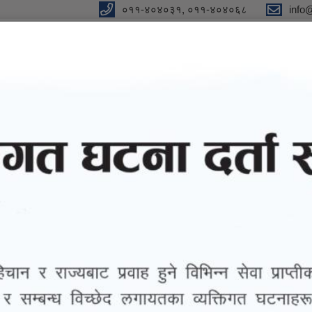
०११-४०४०३१, ०११-४०४०६८
info
y
 Our Strong Campaign"
eports
eGov services
Notices and Information