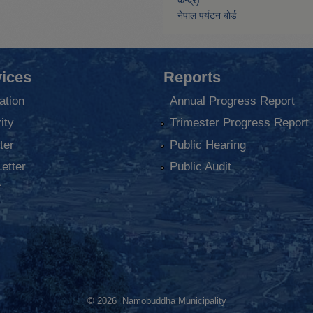
केन्द्र)
नेपाल पर्यटन बोर्ड
ices
Reports
ation
Annual Progress Report
ity
Trimester Progress Report
ter
Public Hearing
Letter
Public Audit
ा
© 2026 Namobuddha Municipality