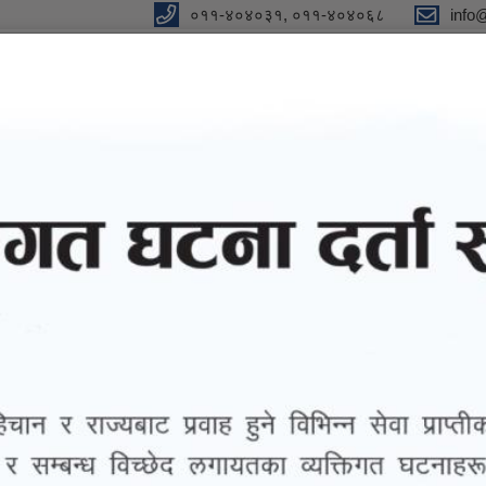
०११-४०४०३१, ०११-४०४०६८
info
y
 Our Strong Campaign"
eports
eGov services
Notices and Information